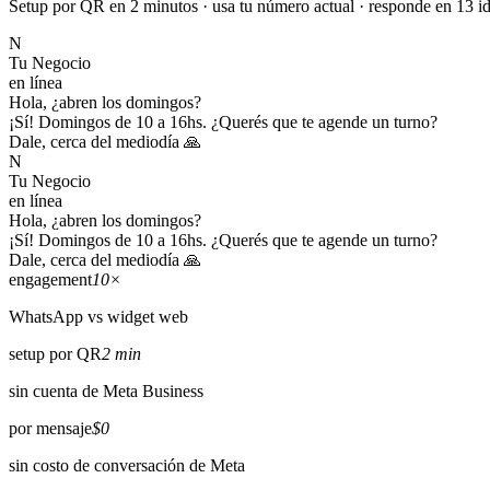
Setup por QR en 2 minutos · usa tu número actual · responde en 13 i
N
Tu Negocio
en línea
Hola, ¿abren los domingos?
¡Sí! Domingos de 10 a 16hs. ¿Querés que te agende un turno?
Dale, cerca del mediodía 🙏
N
Tu Negocio
en línea
Hola, ¿abren los domingos?
¡Sí! Domingos de 10 a 16hs. ¿Querés que te agende un turno?
Dale, cerca del mediodía 🙏
engagement
10×
WhatsApp vs widget web
setup por QR
2 min
sin cuenta de Meta Business
por mensaje
$0
sin costo de conversación de Meta