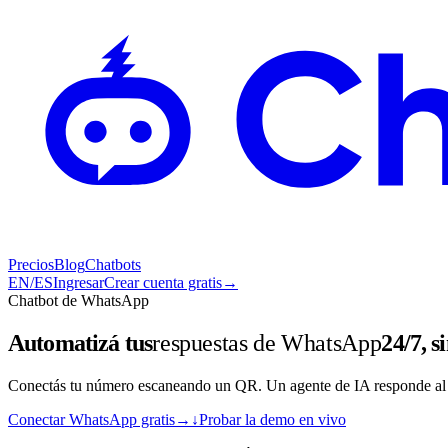
Precios
Blog
Chatbots
EN
/
ES
Ingresar
Crear cuenta gratis
→
Chatbot de WhatsApp
Automatizá tus
respuestas de WhatsApp
24/7, s
Conectás tu número escaneando un QR. Un agente de IA responde al ins
Conectar WhatsApp gratis
→
↓
Probar la demo en vivo