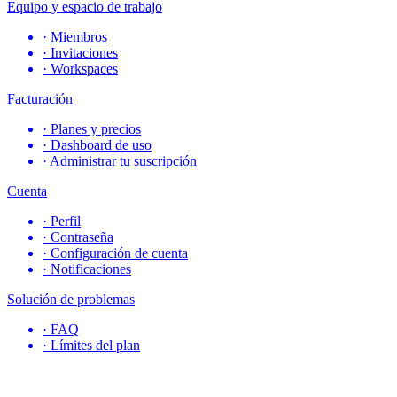
Equipo y espacio de trabajo
·
Miembros
·
Invitaciones
·
Workspaces
Facturación
·
Planes y precios
·
Dashboard de uso
·
Administrar tu suscripción
Cuenta
·
Perfil
·
Contraseña
·
Configuración de cuenta
·
Notificaciones
Solución de problemas
·
FAQ
·
Límites del plan