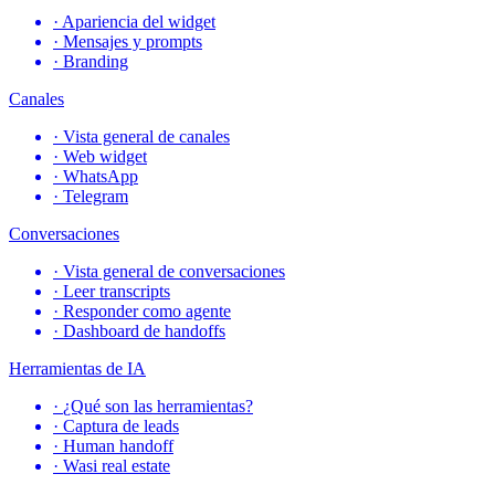
·
Apariencia del widget
·
Mensajes y prompts
·
Branding
Canales
·
Vista general de canales
·
Web widget
·
WhatsApp
·
Telegram
Conversaciones
·
Vista general de conversaciones
·
Leer transcripts
·
Responder como agente
·
Dashboard de handoffs
Herramientas de IA
·
¿Qué son las herramientas?
·
Captura de leads
·
Human handoff
·
Wasi real estate