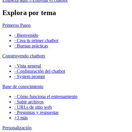
Empieza aquí
→
Entrenar el chatbot
Explora por tema
Primeros Pasos
·
Bienvenido
·
Crea tu primer chatbot
·
Buenas prácticas
Construyendo chatbots
·
Vista general
·
Configuración del chatbot
·
System prompt
Base de conocimiento
·
Cómo funciona el entrenamiento
·
Subir archivos
·
URLs de sitio web
·
Preguntas y respuestas
+
3
más
Personalización