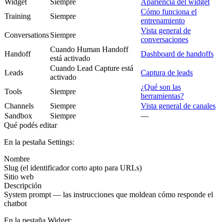
Widget
Siempre
Apariencia del widget
Cómo funciona el
Training
Siempre
entrenamiento
Vista general de
Conversations
Siempre
conversaciones
Cuando Human Handoff
Handoff
Dashboard de handoffs
está activado
Cuando Lead Capture está
Leads
Captura de leads
activado
¿Qué son las
Tools
Siempre
herramientas?
Channels
Siempre
Vista general de canales
Sandbox
Siempre
—
Qué podés editar
En la pestaña
Settings
:
Nombre
Slug (el identificador corto apto para URLs)
Sitio web
Descripción
System prompt — las instrucciones que moldean cómo responde el
chatbot
En la pestaña
Widget
: