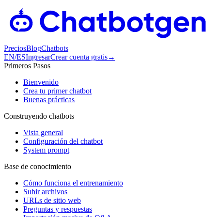
Precios
Blog
Chatbots
EN
/
ES
Ingresar
Crear cuenta gratis
→
Primeros Pasos
Bienvenido
Crea tu primer chatbot
Buenas prácticas
Construyendo chatbots
Vista general
Configuración del chatbot
System prompt
Base de conocimiento
Cómo funciona el entrenamiento
Subir archivos
URLs de sitio web
Preguntas y respuestas