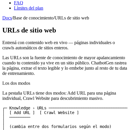
FAQ
Límites del plan
Docs
/
Base de conocimiento
/
URLs de sitio web
URLs de sitio web
Entrená con contenido web en vivo — páginas individuales o
crawls automáticos de sitios enteros.
Las URLs son la fuente de conocimiento de mayor apalancamiento
cuando tu contenido ya vive en un sitio público. ChatbotGen rastrea
la página, extrae el texto legible y lo embebe junto al resto de tu data
de entrenamiento.
Los dos modos
La pestaña URLs tiene dos modos:
Add URL
para una página
individual,
Crawl Website
para descubrimiento masivo.
┌─ Knowledge › URLs ───────────────────────────────────
│  [ Add URL ]  [ Crawl Website ]                      
│  ─────────                                           
│                                                      
│  (cambia entre dos formularios según el modo)        