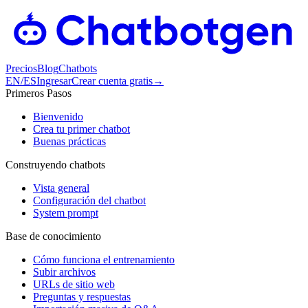
Precios
Blog
Chatbots
EN
/
ES
Ingresar
Crear cuenta gratis
→
Primeros Pasos
Bienvenido
Crea tu primer chatbot
Buenas prácticas
Construyendo chatbots
Vista general
Configuración del chatbot
System prompt
Base de conocimiento
Cómo funciona el entrenamiento
Subir archivos
URLs de sitio web
Preguntas y respuestas