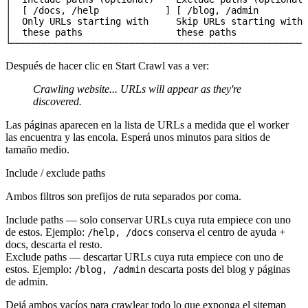
│  [ /docs, /help            ] [ /blog, /admin         
│  Only URLs starting with     Skip URLs starting with 
│  these paths                 these paths             
└──────────────────────────────────────────────────────
Después de hacer clic en
Start Crawl
vas a ver:
Crawling website... URLs will appear as they're
discovered.
Las páginas aparecen en la lista de URLs a medida que el worker
las encuentra y las encola. Esperá unos minutos para sitios de
tamaño medio.
Include / exclude paths
Ambos filtros son prefijos de ruta separados por coma.
Include paths
— solo conservar URLs cuya ruta empiece con uno
de estos. Ejemplo:
conserva el centro de ayuda +
/help, /docs
docs, descarta el resto.
Exclude paths
— descartar URLs cuya ruta empiece con uno de
estos. Ejemplo:
descarta posts del blog y páginas
/blog, /admin
de admin.
Dejá ambos vacíos para crawlear todo lo que exponga el sitemap