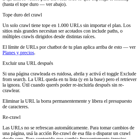
(hasta el tope duro — ver abajo).
Tope duro del crawl
Un solo crawl tiene tope en
1.000 URLs
sin importar el plan. Los
sitios más grandes necesitan ser acotados con include paths, o
múltiples crawls dirigidos desde distintas raíces.
El límite de URLs por chatbot de tu plan aplica arriba de esto — ver
Planes y precios
.
Excluir una URL después
Si una página crawleada es ruidosa, abrila y activá el toggle
Exclude
from search
. La URL queda en tu lista (y en la base) pero el retriever
la ignora. Útil cuando querés poder re-incluirla después sin re-
crawlear.
Eliminar la URL la borra permanentemente y libera el presupuesto
de caracteres.
Re-crawl
Las URLs no se refrescan automáticamente. Para tomar cambios de
una página, usá la acción
Re-crawl
de esa fila o disparar un crawl
desde cero. Para contenido que cambia frecuentemente (precios,