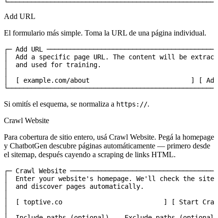
└──────────────────────────────────────────────────────
Add URL
El formulario más simple. Toma la URL de una página individual.
┌─ Add URL ────────────────────────────────────────────
│  Add a specific page URL. The content will be extract
│  and used for training.                              
│                                                      
│  [ example.com/about                          ] [ Add
└──────────────────────────────────────────────────────
Si omitís el esquema, se normaliza a
.
https://
Crawl Website
Para cobertura de sitio entero, usá Crawl Website. Pegá la homepage
y ChatbotGen descubre páginas automáticamente — primero desde
el sitemap, después cayendo a scraping de links HTML.
┌─ Crawl Website ──────────────────────────────────────
│  Enter your website's homepage. We'll check the sitem
│  and discover pages automatically.                   
│                                                      
│  [ toptive.co                          ] [ Start Craw
│                                                      
│  Include paths (optional)    Exclude paths (optional)