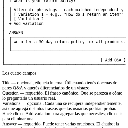
│  [ What is your return policy?                       
│                                                      
│  │ Alternate phrasings — each matched independently  
│  │ [ Variation 1 — e.g., "How do I return an item?"  
│  │ [ Variation 2                                     
│  + Add variation                                     
│                                                      
│  ANSWER                                              
│  ┌───────────────────────────────────────────────────
│  │ We offer a 30-day return policy for all products..
│  │                                                   
│  └───────────────────────────────────────────────────
│                                                      
│                                          [ Add Q&A ] 
└──────────────────────────────────────────────────────
Los cuatro campos
Title
— opcional, etiqueta interna. Útil cuando tenés docenas de
pares Q&A y querés diferenciarlos de un vistazo.
Question
— requerido. El fraseo canónico. Que se parezca a cómo
lo preguntaría un usuario real.
Variations
— opcional. Cada una se recupera independientemente,
así que agregá distintos fraseos que los usuarios podrían probar.
Hacé clic en
Add variation
para agregar las que necesites; clic en ×
para eliminar una.
Answer
— requerido. Puede tener varias oraciones. El chatbot la