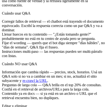
usa como fuente de verdad y la refrasea ligeramente en la
conversación.
Cuándo usar Q&A
Corregir fallos de retrieval
— el chatbot está trayendo el documento
equivocado. Escribí la respuesta correcta como un par Q&A y va a
dominar.
Llenar huecos en tu contenido
— "¿Están tomando gente?"
probablemente no está en tu centro de ayuda pero se pregunta.
Fijar el wording
— querés que el bot diga siempre "días hábiles", no
"días de semana". Q&A fija el fraseo.
Instrucciones multi-paso
— las respuestas pueden ser multi-párrafo
con listas.
Cuándo NO usar Q&A
Información que cambia rápido
— precios, stock, horarios. Usá un
Q&A solo si no va a cambiar en un mes; si no, actualizá el sitio
subyacente y
re-crawl la URL
.
Preguntas de larga cola
— Q&A brilla en el top 20% de consultas.
Confiá en el retrieval de archivos/URLs para la larga cola.
Contenido ya en docs
— si ya está en un archivo o URL que el
retrieval encuentra bien, no dupliques.
Editar y eliminar