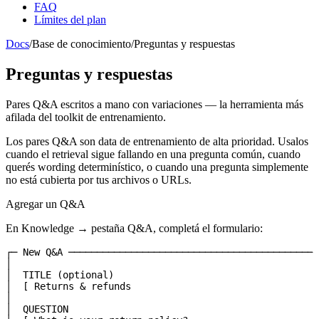
FAQ
Límites del plan
Docs
/
Base de conocimiento
/
Preguntas y respuestas
Preguntas y respuestas
Pares Q&A escritos a mano con variaciones — la herramienta más
afilada del toolkit de entrenamiento.
Los pares Q&A son data de entrenamiento de alta prioridad. Usalos
cuando el retrieval sigue fallando en una pregunta común, cuando
querés wording determinístico, o cuando una pregunta simplemente
no está cubierta por tus archivos o URLs.
Agregar un Q&A
En
Knowledge
→ pestaña
Q&A
, completá el formulario:
┌─ New Q&A ────────────────────────────────────────────
│                                                      
│  TITLE (optional)                                    
│  [ Returns & refunds                                 
│                                                      
│  QUESTION                                            