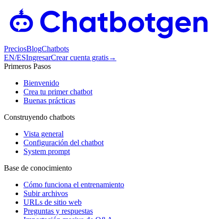
Precios
Blog
Chatbots
EN
/
ES
Ingresar
Crear cuenta gratis
→
Primeros Pasos
Bienvenido
Crea tu primer chatbot
Buenas prácticas
Construyendo chatbots
Vista general
Configuración del chatbot
System prompt
Base de conocimiento
Cómo funciona el entrenamiento
Subir archivos
URLs de sitio web
Preguntas y respuestas