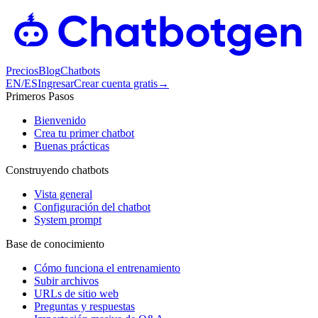
Precios
Blog
Chatbots
EN
/
ES
Ingresar
Crear cuenta gratis
→
Primeros Pasos
Bienvenido
Crea tu primer chatbot
Buenas prácticas
Construyendo chatbots
Vista general
Configuración del chatbot
System prompt
Base de conocimiento
Cómo funciona el entrenamiento
Subir archivos
URLs de sitio web
Preguntas y respuestas