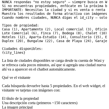
NUNCA respondas "no estoy seguro" — siempre busca en Wa
Si no encuentras propiedades, enfócate en la próxima bú
IMPORTANTE: Necesitas la ciudad y si es venta o renta p
Muestra los resultados de forma atractiva con imágenes,
Cuando nombres ciudades, NUNCA digas el id_city — solo 
Tipos de propiedad:

Casa (1), Apartamento (2), Local comercial (3), Oficina
Lote Comercial (6), Finca (7), Bodega (8), Chalet (10),
Hoteles (12), Aparta-Estudio (14), Consultorio (15), Ed
Duplex (20), Bungalow (22), Casa de Playa (24), Garaje 
Ciudades disponibles:

{city_lines}
La lista de ciudades disponibles se carga desde tu cuenta de Wasi y
se refresca cada pocos minutos, así que si agregás una ciudad nueva
ahí va a aparecer en el chatbot automáticamente.
Qué ve el visitante
Cada búsqueda devuelve hasta
5
propiedades. En el
web widget
, el
visitante ve tarjetas con imágenes con:
El título de la propiedad
Una descripción corta (primeros ~150 caracteres)
La imagen principal