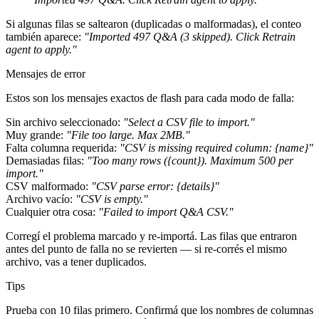
Si algunas filas se saltearon (duplicadas o malformadas), el conteo
también aparece:
"Imported 497 Q&A (3 skipped). Click Retrain
agent to apply."
Mensajes de error
Estos son los mensajes exactos de flash para cada modo de falla:
Sin archivo seleccionado
:
"Select a CSV file to import."
Muy grande
:
"File too large. Max 2MB."
Falta columna requerida
:
"CSV is missing required column: {name}"
Demasiadas filas
:
"Too many rows ({count}). Maximum 500 per
import."
CSV malformado
:
"CSV parse error: {details}"
Archivo vacío
:
"CSV is empty."
Cualquier otra cosa
:
"Failed to import Q&A CSV."
Corregí el problema marcado y re-importá. Las filas que entraron
antes del punto de falla no se revierten — si re-corrés el mismo
archivo, vas a tener duplicados.
Tips
Prueba con 10 filas primero.
Confirmá que los nombres de columnas