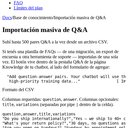
FAQ
Límites del plan
Docs
/
Base de conocimiento
/
Importación masiva de Q&A
Importación masiva de Q&A
Subí hasta 500 pares Q&A a la vez desde un archivo CSV.
Si tenés una planilla de FAQs — de una migración, un export de
encuesta u otra herramienta de soporte — importalas de una sola
vez. El botón vive dentro de la pestaña
Q&A
de la página
Knowledge de tu chatbot, al lado del formulario de agregar:
  "Add question-answer pairs. Your chatbot will use the
   high-priority training data..."                [ Imp
Formato del CSV
Columnas requeridas:
,
. Columnas opcionales:
question
answer
,
(separadas por pipe
dentro de la celda).
title
variations
|
question,answer,title,variations

"Do you ship internationally?","Yes — we ship to 40+ co
"What's your return policy?","30 days, no questions ask
"Are you open on Sundays?","Sundays by appointment only