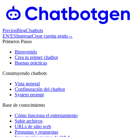
Precios
Blog
Chatbots
EN
/
ES
Ingresar
Crear cuenta gratis
→
Primeros Pasos
Bienvenido
Crea tu primer chatbot
Buenas prácticas
Construyendo chatbots
Vista general
Configuración del chatbot
System prompt
Base de conocimiento
Cómo funciona el entrenamiento
Subir archivos
URLs de sitio web
Preguntas y respuestas