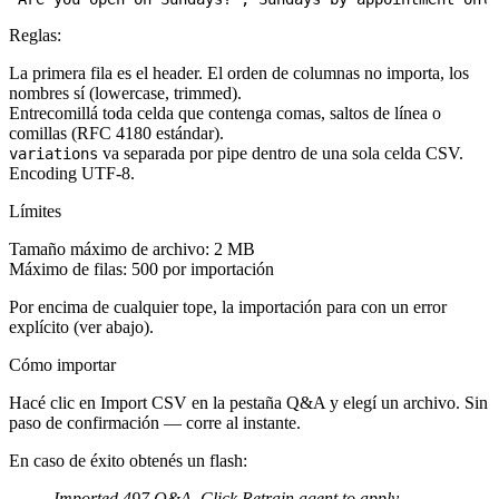
Reglas:
La primera fila es el header. El orden de columnas no importa, los
nombres sí (lowercase, trimmed).
Entrecomillá toda celda que contenga comas, saltos de línea o
comillas (RFC 4180 estándar).
va separada por pipe dentro de una sola celda CSV.
variations
Encoding UTF-8.
Límites
Tamaño máximo de archivo
: 2 MB
Máximo de filas
: 500 por importación
Por encima de cualquier tope, la importación para con un error
explícito (ver abajo).
Cómo importar
Hacé clic en
Import CSV
en la pestaña Q&A y elegí un archivo. Sin
paso de confirmación — corre al instante.
En caso de éxito obtenés un flash:
Imported 497 Q&A. Click Retrain agent to apply.