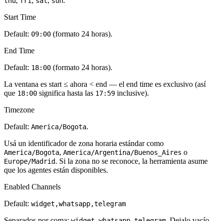
,
,
,
.
thu
fri
sat
sun
Start Time
Default:
(formato 24 horas).
09:00
End Time
Default:
(formato 24 horas).
18:00
La ventana es start ≤ ahora < end — el end time es
exclusivo
(así
que
significa hasta las
inclusive).
18:00
17:59
Timezone
Default:
.
America/Bogota
Usá un identificador de zona horaria estándar como
,
o
America/Bogota
America/Argentina/Buenos_Aires
. Si la zona no se reconoce, la herramienta asume
Europe/Madrid
que los agentes están disponibles.
Enabled Channels
Default:
widget,whatsapp,telegram
Separados por coma:
,
,
. Dejalo vacío
widget
whatsapp
telegram