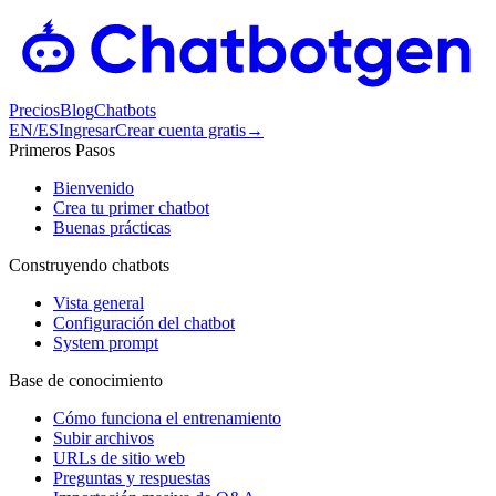
Precios
Blog
Chatbots
EN
/
ES
Ingresar
Crear cuenta gratis
→
Primeros Pasos
Bienvenido
Crea tu primer chatbot
Buenas prácticas
Construyendo chatbots
Vista general
Configuración del chatbot
System prompt
Base de conocimiento
Cómo funciona el entrenamiento
Subir archivos
URLs de sitio web
Preguntas y respuestas