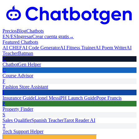
Precios
Blog
Chatbots
EN
/
ES
Ingresar
Crear cuenta gratis
→
Featured Chatbots
AI CHEF
AI Code Generator
AI Fitness Trainer
AI Poem Writer
AI
Teacher
Batman
C
ChatbotGen Helper
C
Course Advisor
F
Fashion Store Assistant
I
Insurance Guide
Lionel Messi
PH Launch Guide
Pope Francis
P
Property Finder
S
Sales Qualifier
Spanish Teacher
Tarot Reader AI
T
Tech Support Helper