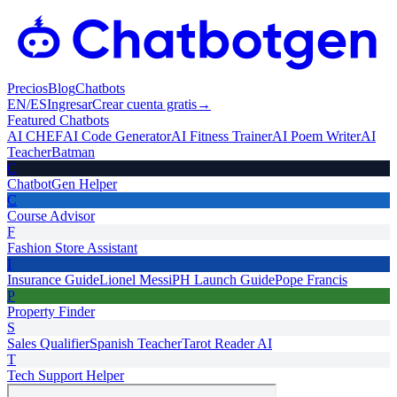
Precios
Blog
Chatbots
EN
/
ES
Ingresar
Crear cuenta gratis
→
Featured Chatbots
AI CHEF
AI Code Generator
AI Fitness Trainer
AI Poem Writer
AI
Teacher
Batman
C
ChatbotGen Helper
C
Course Advisor
F
Fashion Store Assistant
I
Insurance Guide
Lionel Messi
PH Launch Guide
Pope Francis
P
Property Finder
S
Sales Qualifier
Spanish Teacher
Tarot Reader AI
T
Tech Support Helper